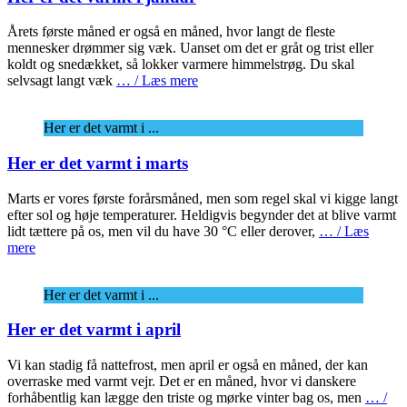
Årets første måned er også en måned, hvor langt de fleste
mennesker drømmer sig væk. Uanset om det er gråt og trist eller
koldt og snedækket, så lokker varmere himmelstrøg. Du skal
selvsagt langt væk
… / Læs mere
Her er det varmt i ...
Her er det varmt i marts
Marts er vores første forårsmåned, men som regel skal vi kigge langt
efter sol og høje temperaturer. Heldigvis begynder det at blive varmt
lidt tættere på os, men vil du have 30 °C eller derover,
… / Læs
mere
Her er det varmt i ...
Her er det varmt i april
Vi kan stadig få nattefrost, men april er også en måned, der kan
overraske med varmt vejr. Det er en måned, hvor vi danskere
forhåbentlig kan lægge den triste og mørke vinter bag os, men
… /