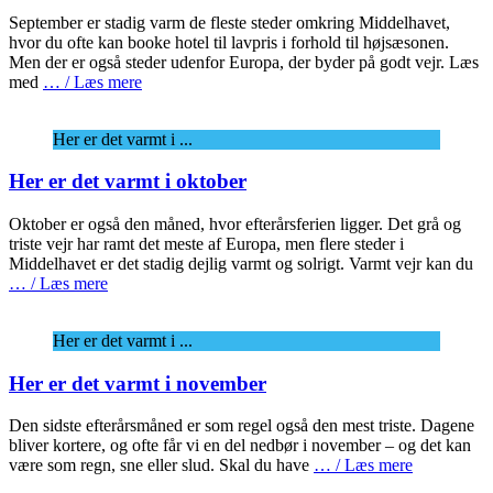
September er stadig varm de fleste steder omkring Middelhavet,
hvor du ofte kan booke hotel til lavpris i forhold til højsæsonen.
Men der er også steder udenfor Europa, der byder på godt vejr. Læs
med
… / Læs mere
Her er det varmt i ...
Her er det varmt i oktober
Oktober er også den måned, hvor efterårsferien ligger. Det grå og
triste vejr har ramt det meste af Europa, men flere steder i
Middelhavet er det stadig dejlig varmt og solrigt. Varmt vejr kan du
… / Læs mere
Her er det varmt i ...
Her er det varmt i november
Den sidste efterårsmåned er som regel også den mest triste. Dagene
bliver kortere, og ofte får vi en del nedbør i november – og det kan
være som regn, sne eller slud. Skal du have
… / Læs mere