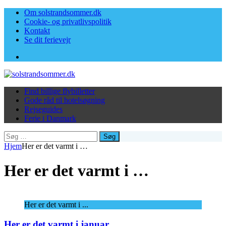
Om solstrandsommer.dk
Cookie- og privatlivspolitik
Kontakt
Se dit ferievejr
Facebook
Find billige flybilletter
Gode råd til hotelsøgning
Rejseguides
Ferie i Danmark
Søg
efter:
Hjem
Her er det varmt i …
Her er det varmt i …
Her er det varmt i ...
Her er det varmt i januar