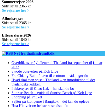
Sommerrejser 2026
Sidst set til 2365 kr.
Se rejserne her >
Afbudsrejser
Sidst set til 2365 kr.
Se rejserne her >
Efterårsferie 2026
Sidst set til 1840 kr.
Se rejserne her >
Nyt fra thailandrundt.dk
Overblik over flybilletter til Thailand fra september til januar
2027
8 gode oplevelser på Koh Lipe
Fra Chiang Rai lufthavn til centrum – sådan gør du
Hvad skal man spise i Thailand – en introduktion til det
thailandske køkken
Pakkerejser til Khao Lak – her skal du bo
Sunrise Beach – guide til Sunrise Beach på Koh Lipe
Shopping på Phuket
Sejltur på klongerne i Bangkok – det kan du opleve
Hua Hin vejr og bedste rejsetidspunkt