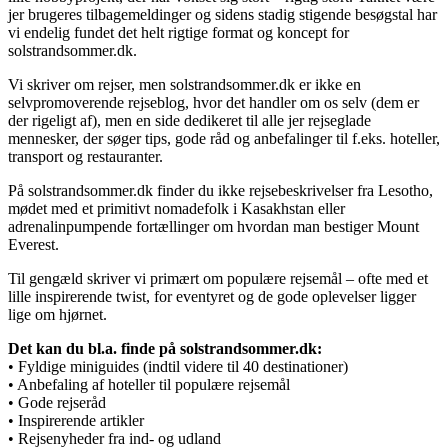
jer brugeres tilbagemeldinger og sidens stadig stigende besøgstal har
vi endelig fundet det helt rigtige format og koncept for
solstrandsommer.dk.
Vi skriver om rejser, men solstrandsommer.dk er ikke en
selvpromoverende rejseblog, hvor det handler om os selv (dem er
der rigeligt af), men en side dedikeret til alle jer rejseglade
mennesker, der søger tips, gode råd og anbefalinger til f.eks. hoteller,
transport og restauranter.
På solstrandsommer.dk finder du ikke rejsebeskrivelser fra Lesotho,
mødet med et primitivt nomadefolk i Kasakhstan eller
adrenalinpumpende fortællinger om hvordan man bestiger Mount
Everest.
Til gengæld skriver vi primært om populære rejsemål – ofte med et
lille inspirerende twist, for eventyret og de gode oplevelser ligger
lige om hjørnet.
Det kan du bl.a. finde på solstrandsommer.dk:
• Fyldige miniguides (indtil videre til 40 destinationer)
• Anbefaling af hoteller til populære rejsemål
• Gode rejseråd
• Inspirerende artikler
• Rejsenyheder fra ind- og udland