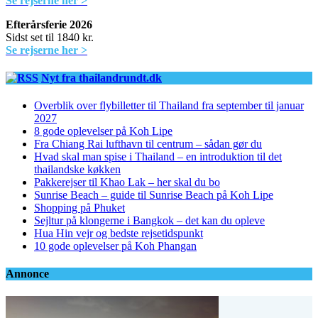
Se rejserne her >
Efterårsferie 2026
Sidst set til 1840 kr.
Se rejserne her >
Nyt fra thailandrundt.dk
Overblik over flybilletter til Thailand fra september til januar
2027
8 gode oplevelser på Koh Lipe
Fra Chiang Rai lufthavn til centrum – sådan gør du
Hvad skal man spise i Thailand – en introduktion til det
thailandske køkken
Pakkerejser til Khao Lak – her skal du bo
Sunrise Beach – guide til Sunrise Beach på Koh Lipe
Shopping på Phuket
Sejltur på klongerne i Bangkok – det kan du opleve
Hua Hin vejr og bedste rejsetidspunkt
10 gode oplevelser på Koh Phangan
Annonce