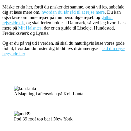
Måske er du her, fordi du ønsker det samme, og så vil jeg anbefale
dig at læse mere om,
hvordan du får råd til at rejse mere
. Du kan
også læse om mine rejser på min personlige rejseblog
gaths-
rejseside.dk
, og skal ferien holdes i Danmark, så ved jeg hvor. Læs
mere på
Mit Halsnæs
, der er en guide til Liseleje, Hundested,
Frederiksværk og Lynæs.
Og er du på vej ud i verden, så skal du naturligvis læse vores gode
råd til, hvordan du ruster dig til dit livs drømmerejse –
lad din rejse
begynde her
.
Du kan kontakte os her >
Afslapning i aftensolen på Koh Lanta
Pod 39 roof top bar i New York