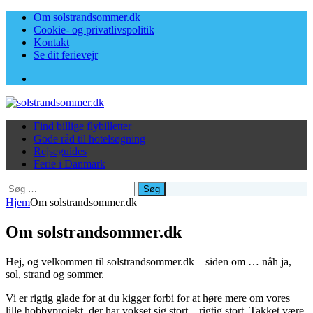
Om solstrandsommer.dk
Cookie- og privatlivspolitik
Kontakt
Se dit ferievejr
Facebook
Find billige flybilletter
Gode råd til hotelsøgning
Rejseguides
Ferie i Danmark
Søg
efter:
Hjem
Om solstrandsommer.dk
Om solstrandsommer.dk
Hej, og velkommen til solstrandsommer.dk – siden om … nåh ja,
sol, strand og sommer.
Vi er rigtig glade for at du kigger forbi for at høre mere om vores
lille hobbyprojekt, der har vokset sig stort – rigtig stort. Takket være