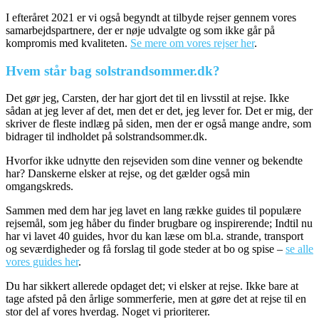
I efteråret 2021 er vi også begyndt at tilbyde rejser gennem vores
samarbejdspartnere, der er nøje udvalgte og som ikke går på
kompromis med kvaliteten.
Se mere om vores rejser her
.
Hvem står bag solstrandsommer.dk?
Det gør jeg, Carsten, der har gjort det til en livsstil at rejse. Ikke
sådan at jeg lever af det, men det er det, jeg lever for. Det er mig, der
skriver de fleste indlæg på siden, men der er også mange andre, som
bidrager til indholdet på solstrandsommer.dk.
Hvorfor ikke udnytte den rejseviden som dine venner og bekendte
har? Danskerne elsker at rejse, og det gælder også min
omgangskreds.
Sammen med dem har jeg lavet en lang række guides til populære
rejsemål, som jeg håber du finder brugbare og inspirerende; Indtil nu
har vi lavet 40 guides, hvor du kan læse om bl.a. strande, transport
og seværdigheder og få forslag til gode steder at bo og spise –
se alle
vores guides her
.
Du har sikkert allerede opdaget det; vi elsker at rejse. Ikke bare at
tage afsted på den årlige sommerferie, men at gøre det at rejse til en
stor del af vores hverdag. Noget vi prioriterer.