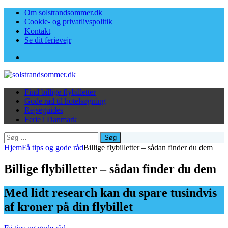
Om solstrandsommer.dk
Cookie- og privatlivspolitik
Kontakt
Se dit ferievejr
Facebook
Find billige flybilletter
Gode råd til hotelsøgning
Rejseguides
Ferie i Danmark
Søg
efter:
Hjem
Få tips og gode råd
Billige flybilletter – sådan finder du dem
Billige flybilletter – sådan finder du dem
Med lidt research kan du spare tusindvis
af kroner på din flybillet