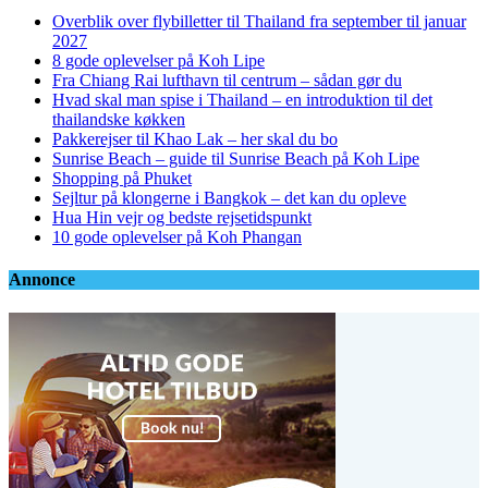
Overblik over flybilletter til Thailand fra september til januar
2027
8 gode oplevelser på Koh Lipe
Fra Chiang Rai lufthavn til centrum – sådan gør du
Hvad skal man spise i Thailand – en introduktion til det
thailandske køkken
Pakkerejser til Khao Lak – her skal du bo
Sunrise Beach – guide til Sunrise Beach på Koh Lipe
Shopping på Phuket
Sejltur på klongerne i Bangkok – det kan du opleve
Hua Hin vejr og bedste rejsetidspunkt
10 gode oplevelser på Koh Phangan
Annonce