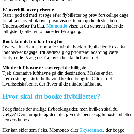
Få overblik over priserne
Start i god tid med at søge efter flybilletter og prøv forskellige dage
for at få et overblik over prisniveauet til netop din destination.
Undersøgelser fra bl.a.
Momondo
viser, at du generelt finder de
billigste flybilletter to måneder før afgang.
Book kun det du har brug for
Overvej hvad du har brug for, når du booker flybilletter. F.eks. kan
indchecket bagage, frit sædevalg og prioriteret boarding være
fordyrende. Vælg det fra, hvis du ikke behøver det.
Mindre lufthavne er som regel de billigste
Tjek alternative lufthavne på din destination. Måske er den
nærmeste og største lufthavn ikke den billigste. Ofte er det
lavprisselskaberne, der flyver til de mindre lufthavne.
Hvor skal du booke flybilletter?
I dag findes der utallige flybookingsider, men hvilken skal du
vælge? Den hurtigste og den, der giver de bedste og billigste billetter
tænker du nok.
Her kan sider som f.eks. Momondo eller
Skyscanner
, der begge