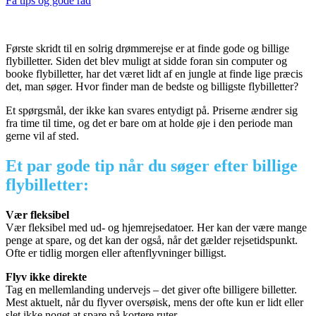
Få tips og gode råd
Første skridt til en solrig drømmerejse er at finde gode og billige
flybilletter. Siden det blev muligt at sidde foran sin computer og
booke flybilletter, har det været lidt af en jungle at finde lige præcis
det, man søger. Hvor finder man de bedste og billigste flybilletter?
Et spørgsmål, der ikke kan svares entydigt på. Priserne ændrer sig
fra time til time, og det er bare om at holde øje i den periode man
gerne vil af sted.
Et par gode tip når du søger efter billige
flybilletter:
Vær fleksibel
Vær fleksibel med ud- og hjemrejsedatoer. Her kan der være mange
penge at spare, og det kan der også, når det gælder rejsetidspunkt.
Ofte er tidlig morgen eller aftenflyvninger billigst.
Flyv ikke direkte
Tag en mellemlanding undervejs – det giver ofte billigere billetter.
Mest aktuelt, når du flyver oversøisk, mens der ofte kun er lidt eller
slet ikke noget at spare på kortere ruter.