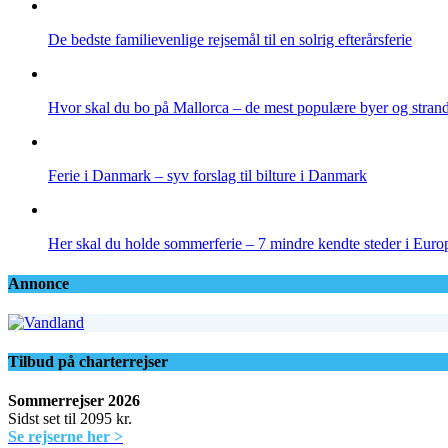
De bedste familievenlige rejsemål til en solrig efterårsferie
Hvor skal du bo på Mallorca – de mest populære byer og stran
Ferie i Danmark – syv forslag til bilture i Danmark
Her skal du holde sommerferie – 7 mindre kendte steder i Euro
Annonce
Tilbud på charterrejser
Sommerrejser 2026
Sidst set til 2095 kr.
Se rejserne her >