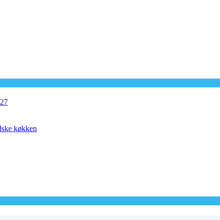
027
ndske køkken