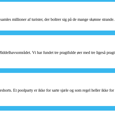
les millioner af turister, der boltrer sig på de mange skønne strande. M
delhavsområdet. Vi har fundet tre pragtfulde øer med tre ligeså pragtfu
horts. Et poolparty er ikke for sarte sjæle og som regel heller ikke for