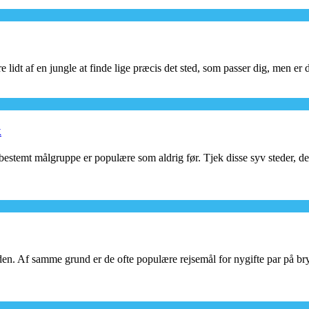
idt af en jungle at finde lige præcis det sted, som passer dig, men er d
k
 bestemt målgruppe er populære som aldrig før. Tjek disse syv steder, der
den. Af samme grund er de ofte populære rejsemål for nygifte par på br