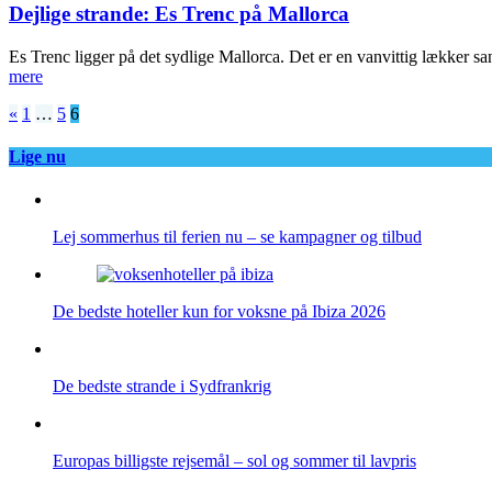
Dejlige strande: Es Trenc på Mallorca
Es Trenc ligger på det sydlige Mallorca. Det er en vanvittig lækker s
mere
Indlægsinddeling
«
1
…
5
6
Lige nu
Lej sommerhus til ferien nu – se kampagner og tilbud
De bedste hoteller kun for voksne på Ibiza 2026
De bedste strande i Sydfrankrig
Europas billigste rejsemål – sol og sommer til lavpris