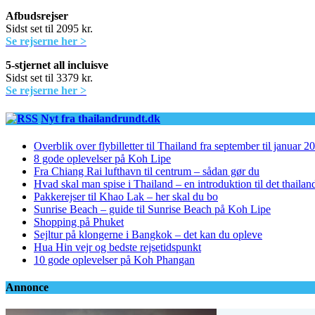
Afbudsrejser
Sidst set til 2095 kr.
Se rejserne her >
5-stjernet all incluisve
Sidst set til 3379 kr.
Se rejserne her >
Nyt fra thailandrundt.dk
Overblik over flybilletter til Thailand fra september til januar 2
8 gode oplevelser på Koh Lipe
Fra Chiang Rai lufthavn til centrum – sådan gør du
Hvad skal man spise i Thailand – en introduktion til det thaila
Pakkerejser til Khao Lak – her skal du bo
Sunrise Beach – guide til Sunrise Beach på Koh Lipe
Shopping på Phuket
Sejltur på klongerne i Bangkok – det kan du opleve
Hua Hin vejr og bedste rejsetidspunkt
10 gode oplevelser på Koh Phangan
Annonce