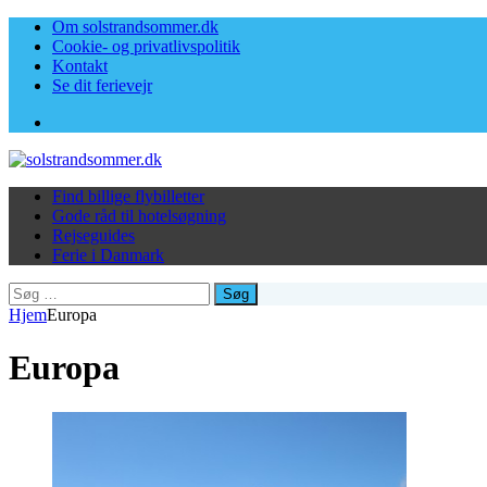
Om solstrandsommer.dk
Cookie- og privatlivspolitik
Kontakt
Se dit ferievejr
Facebook
Find billige flybilletter
Gode råd til hotelsøgning
Rejseguides
Ferie i Danmark
Søg
efter:
Hjem
Europa
Europa