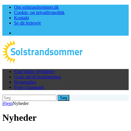
Om solstrandsommer.dk
Cookie- og privatlivspolitik
Kontakt
Se dit ferievejr
Facebook
Find billige flybilletter
Gode råd til hotelsøgning
Rejseguides
Ferie i Danmark
Søg
efter:
Hjem
Nyheder
Nyheder