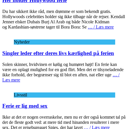
Her holder Hollywood ferie
Du har sikkert ikke råd, men drømme er som bekendt gratis.
Hollywoods celebrities holder sig ikke tilbage når de rejser. Kendall
Jenner elsker Dubais Burj Al Arab og både Nicole Kidman
og Kardashian-søstrene tager til Bora Bora: Se
… / Læs mere
Nyheder
Singler leder efter deres livs kærlighed på ferien
Solen skinner, hvidvinen er kølig og humøret højt! En ferie kan
være en oplagt mulighed for en god flirt. Men det er tilsyneladende
ikke forhold, der begrænser sig til blot en aften, nat eller uge
… /
Læs mere
Livsstil
Ferie er lig med sex
Ikke at det er nogen overraskelse, men nu er der også kommet tal på
det de fleste godt ved: at mere tid med hinanden resulterer i mere
sex. Det er rejsebureauet Spies, der har lavet
… / Læs mere