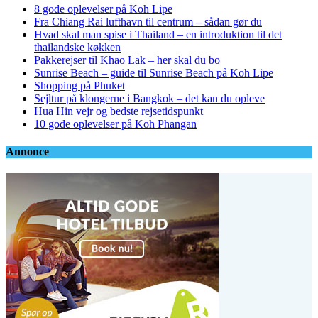
8 gode oplevelser på Koh Lipe
Fra Chiang Rai lufthavn til centrum – sådan gør du
Hvad skal man spise i Thailand – en introduktion til det
thailandske køkken
Pakkerejser til Khao Lak – her skal du bo
Sunrise Beach – guide til Sunrise Beach på Koh Lipe
Shopping på Phuket
Sejltur på klongerne i Bangkok – det kan du opleve
Hua Hin vejr og bedste rejsetidspunkt
10 gode oplevelser på Koh Phangan
Annonce