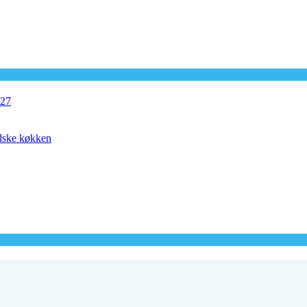
027
ndske køkken