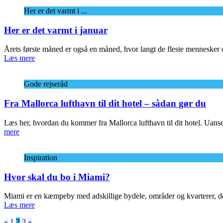
Her er det varmt i ...
Her er det varmt i januar
Årets første måned er også en måned, hvor langt de fleste mennesker 
Læs mere
Gode rejseråd
Fra Mallorca lufthavn til dit hotel – sådan gør du
Læs her, hvordan du kommer fra Mallorca lufthavn til dit hotel. Uanse
mere
Inspiration
Hvor skal du bo i Miami?
Miami er en kæmpeby med adskillige bydele, områder og kvarterer, de
Læs mere
«
1
2
3
»