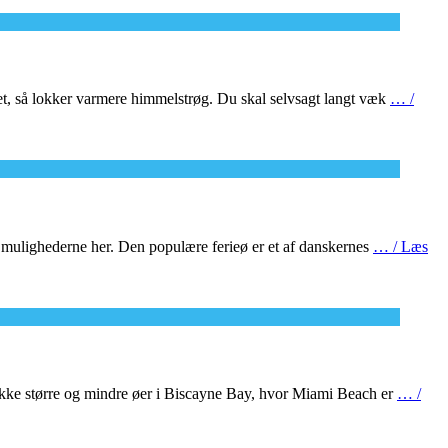
et, så lokker varmere himmelstrøg. Du skal selvsagt langt væk
… /
e mulighederne her. Den populære ferieø er et af danskernes
… / Læs
række større og mindre øer i Biscayne Bay, hvor Miami Beach er
… /