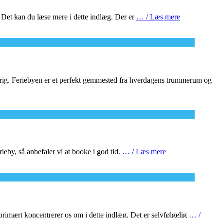
 Det kan du læse mere i dette indlæg. Der er
… / Læs mere
nkrig. Feriebyen er et perfekt gemmested fra hverdagens trummerum og
rieby, så anbefaler vi at booke i god tid.
… / Læs mere
primært koncentrerer os om i dette indlæg. Det er selvfølgelig
… /