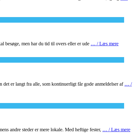
l besøge, men har du tid til overs eller er ude
… / Læs mere
n det er langt fra alle, som kontinuerligt får gode anmeldelser af
… /
, mens andre steder er mere lokale. Med heftige fester,
… / Læs mere