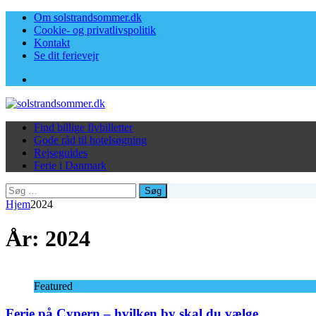
Om solstrandsommer.dk
Cookie- og privatlivspolitik
Kontakt
Se dit ferievejr
Facebook
Find billige flybilletter
Gode råd til hotelsøgning
Rejseguides
Ferie i Danmark
Søg
efter:
Hjem
2024
År:
2024
Featured
Ferie på Cypern – hvilken by skal du vælge