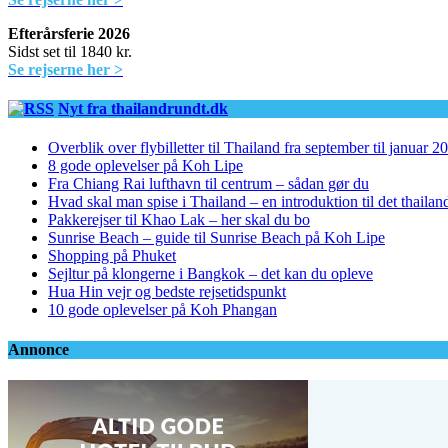
Efterårsferie 2026
Sidst set til 1840 kr.
Se rejserne her >
Nyt fra thailandrundt.dk
Overblik over flybilletter til Thailand fra september til januar 2
8 gode oplevelser på Koh Lipe
Fra Chiang Rai lufthavn til centrum – sådan gør du
Hvad skal man spise i Thailand – en introduktion til det thaila
Pakkerejser til Khao Lak – her skal du bo
Sunrise Beach – guide til Sunrise Beach på Koh Lipe
Shopping på Phuket
Sejltur på klongerne i Bangkok – det kan du opleve
Hua Hin vejr og bedste rejsetidspunkt
10 gode oplevelser på Koh Phangan
Annonce