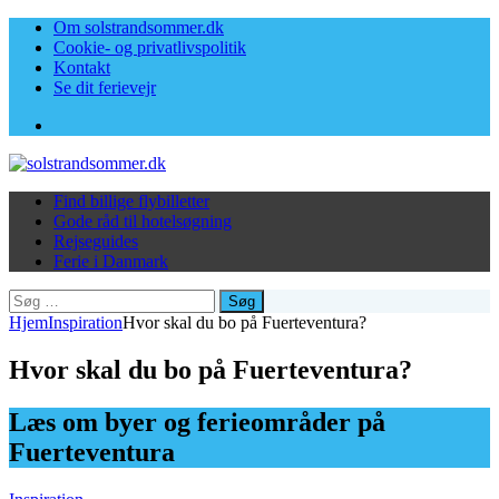
Om solstrandsommer.dk
Cookie- og privatlivspolitik
Kontakt
Se dit ferievejr
Facebook
Find billige flybilletter
Gode råd til hotelsøgning
Rejseguides
Ferie i Danmark
Søg
efter:
Hjem
Inspiration
Hvor skal du bo på Fuerteventura?
Hvor skal du bo på Fuerteventura?
Læs om byer og ferieområder på
Fuerteventura