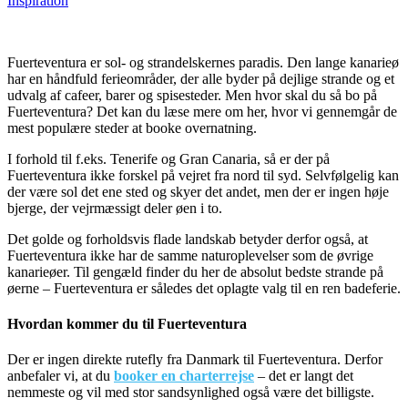
Inspiration
Fuerteventura er sol- og strandelskernes paradis. Den lange kanarieø
har en håndfuld ferieområder, der alle byder på dejlige strande og et
udvalg af cafeer, barer og spisesteder. Men hvor skal du så bo på
Fuerteventura? Det kan du læse mere om her, hvor vi gennemgår de
mest populære steder at booke overnatning.
I forhold til f.eks. Tenerife og Gran Canaria, så er der på
Fuerteventura ikke forskel på vejret fra nord til syd. Selvfølgelig kan
der være sol det ene sted og skyer det andet, men der er ingen høje
bjerge, der vejrmæssigt deler øen i to.
Det golde og forholdsvis flade landskab betyder derfor også, at
Fuerteventura ikke har de samme naturoplevelser som de øvrige
kanarieøer. Til gengæld finder du her de absolut bedste strande på
øerne – Fuerteventura er således det oplagte valg til en ren badeferie.
Hvordan kommer du til Fuerteventura
Der er ingen direkte rutefly fra Danmark til Fuerteventura. Derfor
anbefaler vi, at du
booker en charterrejse
– det er langt det
nemmeste og vil med stor sandsynlighed også være det billigste.