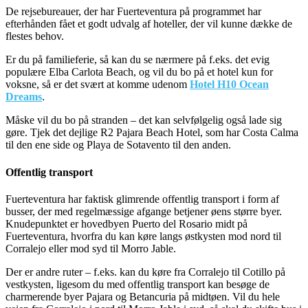
De rejsebureauer, der har Fuerteventura på programmet har
efterhånden fået et godt udvalg af hoteller, der vil kunne dække de
flestes behov.
Er du på familieferie, så kan du se nærmere på f.eks. det evig
populære Elba Carlota Beach, og vil du bo på et hotel kun for
voksne, så er det svært at komme udenom
Hotel H10 Ocean
Dreams
.
Måske vil du bo på stranden – det kan selvfølgelig også lade sig
gøre. Tjek det dejlige R2 Pajara Beach Hotel, som har Costa Calma
til den ene side og Playa de Sotavento til den anden.
Offentlig transport
Fuerteventura har faktisk glimrende offentlig transport i form af
busser, der med regelmæssige afgange betjener øens større byer.
Knudepunktet er hovedbyen Puerto del Rosario midt på
Fuerteventura, hvorfra du kan køre langs østkysten mod nord til
Corralejo eller mod syd til Morro Jable.
Der er andre ruter – f.eks. kan du køre fra Corralejo til Cotillo på
vestkysten, ligesom du med offentlig transport kan besøge de
charmerende byer Pajara og Betancuria på midtøen. Vil du hele