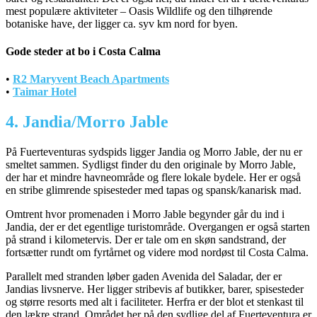
mest populære aktiviteter – Oasis Wildlife og den tilhørende
botaniske have, der ligger ca. syv km nord for byen.
Gode steder at bo i Costa Calma
•
R2 Maryvent Beach Apartments
•
Taimar Hotel
4. Jandia/Morro Jable
På Fuerteventuras sydspids ligger Jandia og Morro Jable, der nu er
smeltet sammen. Sydligst finder du den originale by Morro Jable,
der har et mindre havneområde og flere lokale bydele. Her er også
en stribe glimrende spisesteder med tapas og spansk/kanarisk mad.
Omtrent hvor promenaden i Morro Jable begynder går du ind i
Jandia, der er det egentlige turistområde. Overgangen er også starten
på strand i kilometervis. Der er tale om en skøn sandstrand, der
fortsætter rundt om fyrtårnet og videre mod nordøst til Costa Calma.
Parallelt med stranden løber gaden Avenida del Saladar, der er
Jandias livsnerve. Her ligger stribevis af butikker, barer, spisesteder
og større resorts med alt i faciliteter. Herfra er der blot et stenkast til
den lækre strand. Området her på den sydlige del af Fuerteventura er