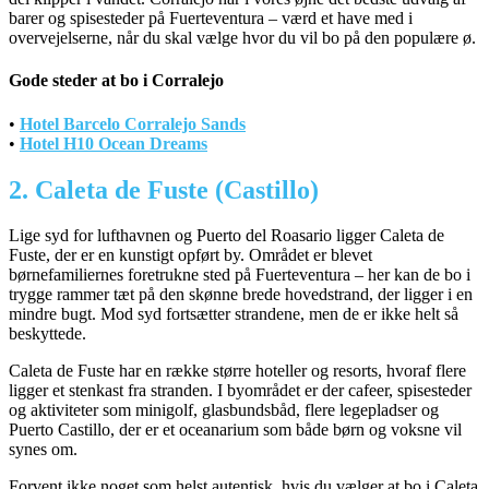
barer og spisesteder på Fuerteventura – værd et have med i
overvejelserne, når du skal vælge hvor du vil bo på den populære ø.
Gode steder at bo i Corralejo
•
Hotel Barcelo Corralejo Sands
•
Hotel H10 Ocean Dreams
2. Caleta de Fuste (Castillo)
Lige syd for lufthavnen og Puerto del Roasario ligger Caleta de
Fuste, der er en kunstigt opført by. Området er blevet
børnefamiliernes foretrukne sted på Fuerteventura – her kan de bo i
trygge rammer tæt på den skønne brede hovedstrand, der ligger i en
mindre bugt. Mod syd fortsætter strandene, men de er ikke helt så
beskyttede.
Caleta de Fuste har en række større hoteller og resorts, hvoraf flere
ligger et stenkast fra stranden. I byområdet er der cafeer, spisesteder
og aktiviteter som minigolf, glasbundsbåd, flere legepladser og
Puerto Castillo, der er et oceanarium som både børn og voksne vil
synes om.
Forvent ikke noget som helst autentisk, hvis du vælger at bo i Caleta