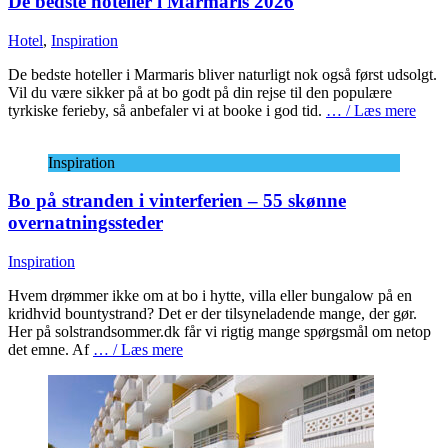
De bedste hoteller i Marmaris 2026
Hotel
,
Inspiration
De bedste hoteller i Marmaris bliver naturligt nok også først udsolgt.
Vil du være sikker på at bo godt på din rejse til den populære
tyrkiske ferieby, så anbefaler vi at booke i god tid.
… / Læs mere
Inspiration
Bo på stranden i vinterferien – 55 skønne
overnatningssteder
Inspiration
Hvem drømmer ikke om at bo i hytte, villa eller bungalow på en
kridhvid bountystrand? Det er der tilsyneladende mange, der gør.
Her på solstrandsommer.dk får vi rigtig mange spørgsmål om netop
det emne. Af
… / Læs mere