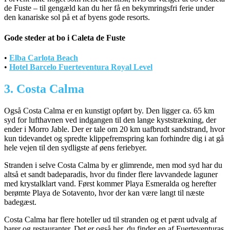
de Fuste – til gengæld kan du her få en bekymringsfri ferie under
den kanariske sol på et af byens gode resorts.
Gode steder at bo i Caleta de Fuste
•
Elba Carlota Beach
•
Hotel Barcelo Fuerteventura Royal Level
3. Costa Calma
Også Costa Calma er en kunstigt opført by. Den ligger ca. 65 km
syd for lufthavnen ved indgangen til den lange kyststrækning, der
ender i Morro Jable. Der er tale om 20 km uafbrudt sandstrand, hvor
kun tidevandet og spredte klippefremspring kan forhindre dig i at gå
hele vejen til den sydligste af øens feriebyer.
Stranden i selve Costa Calma by er glimrende, men mod syd har du
altså et sandt badeparadis, hvor du finder flere lavvandede laguner
med krystalklart vand. Først kommer Playa Esmeralda og herefter
berømte Playa de Sotavento, hvor der kan være langt til næste
badegæst.
Costa Calma har flere hoteller ud til stranden og et pænt udvalg af
barer og restauranter. Det er også her, du finder en af Fuerteventuras