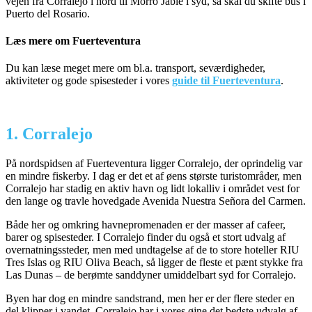
vejen fra Corralejo i nord til Morro Jable i syd, så skal du skifte bus i
Puerto del Rosario.
Læs mere om Fuerteventura
Du kan læse meget mere om bl.a. transport, seværdigheder,
aktiviteter og gode spisesteder i vores
guide til Fuerteventura
.
1. Corralejo
På nordspidsen af Fuerteventura ligger Corralejo, der oprindelig var
en mindre fiskerby. I dag er det et af øens største turistområder, men
Corralejo har stadig en aktiv havn og lidt lokalliv i området vest for
den lange og travle hovedgade Avenida Nuestra Señora del Carmen.
Både her og omkring havnepromenaden er der masser af cafeer,
barer og spisesteder. I Corralejo finder du også et stort udvalg af
overnatningssteder, men med undtagelse af de to store hoteller RIU
Tres Islas og RIU Oliva Beach, så ligger de fleste et pænt stykke fra
Las Dunas – de berømte sanddyner umiddelbart syd for Corralejo.
Byen har dog en mindre sandstrand, men her er der flere steder en
del klipper i vandet. Corralejo har i vores øjne det bedste udvalg af