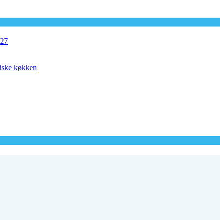
027
ndske køkken