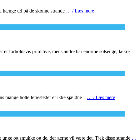
n du hænge ud på de skønne strande
… / Læs mere
er er forholdsvis primitive, mens andre har enorme solsenge, lækre
ens mange hotte feriesteder er ikke sjældne –
… / Læs mere
 de unge og smukke og de, der gerne vil være det. Tjek disse strande
…