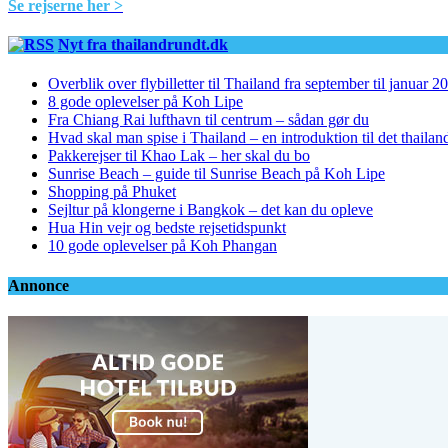
Se rejserne her >
Nyt fra thailandrundt.dk
Overblik over flybilletter til Thailand fra september til januar 2
8 gode oplevelser på Koh Lipe
Fra Chiang Rai lufthavn til centrum – sådan gør du
Hvad skal man spise i Thailand – en introduktion til det thaila
Pakkerejser til Khao Lak – her skal du bo
Sunrise Beach – guide til Sunrise Beach på Koh Lipe
Shopping på Phuket
Sejltur på klongerne i Bangkok – det kan du opleve
Hua Hin vejr og bedste rejsetidspunkt
10 gode oplevelser på Koh Phangan
Annonce