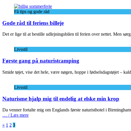
Få tips og gode råd
Gode råd til feriens billeje
Det er lige til at bestille udlejningsbilen til ferien over nettet. Men s
Livsstil
Første gang på naturistcamping
Smide tøjet, vise det hele, være nøgen, hoppe i fødselsdagstøjet – kald
Livsstil
Naturisme hjalp mig til endelig at elske min krop
Da venner fortalte mig om Englands første naturisthotel i Birmingham,
… / Læs mere
Indlægsinddeling
«
1
2
3