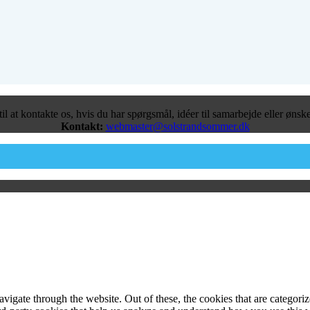
l at kontakte os, hvis du har spørgsmål, idéer til samarbejde eller ønsk
Kontakt:
webmaster@solstrandsommer.dk
igate through the website. Out of these, the cookies that are categorize