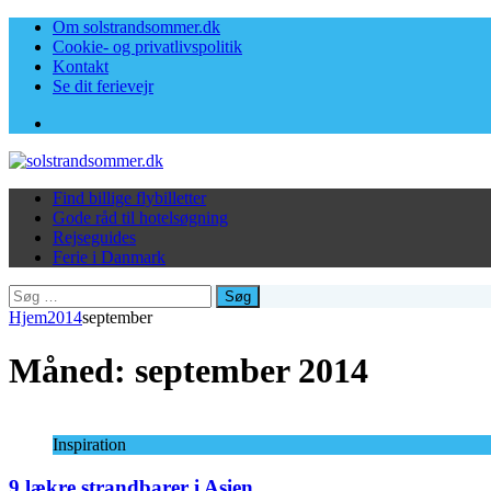
Om solstrandsommer.dk
Cookie- og privatlivspolitik
Kontakt
Se dit ferievejr
Facebook
Find billige flybilletter
Gode råd til hotelsøgning
Rejseguides
Ferie i Danmark
Søg
efter:
Hjem
2014
september
Måned:
september 2014
Inspiration
9 lækre strandbarer i Asien