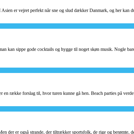
g. I Asien er vejret perfekt når sne og slud dækker Danmark, og her ka
 man kan sippe gode cocktails og hygge til noget skøn musik. Nogle bar
 her en række forslag til, hvor turen kunne gå hen. Beach parties på verd
. Men der er også strande, der tiltrækker sportsfolk, de rige og berømte,