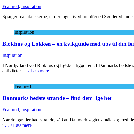
Featured
,
Inspiration
Spørger man danskerne, er der ingen tvivl: miniferie i Sønderjylland s
Inspiration
Blokhus og Løkken – en kvikguide med tips til din fer
Inspiration
I Nordjylland ved Blokhus og Løkken ligger en af Danmarks bedste str
aktiviteter
… / Læs mere
Featured
Danmarks bedste strande – find dem lige her
Featured
,
Inspiration
Når det gælder badestrande, så kan Danmark sagtens måle sig med det
i
… / Læs mere