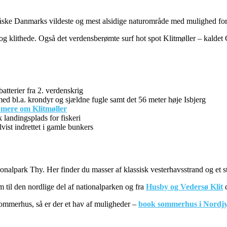
åske Danmarks vildeste og mest alsidige naturområde med mulighed for a
 og klithede. Også det verdensberømte surf hot spot Klitmøller – kaldet
atterier fra 2. verdenskrig
ed bl.a. krondyr og sjældne fugle samt det 56 meter høje Isbjerg
 mere om Klitmøller
 landingsplads for fiskeri
st indrettet i gamle bunkers
ionalpark Thy. Her finder du masser af klassisk vesterhavsstrand og et 
m til den nordlige del af nationalparken og fra
Husby og Vedersø Klit
c
 sommerhus, så er der et hav af muligheder –
book sommerhus i Nordjy