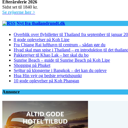
Efterårsferie 2026
Sidst set til 1840 kr.
Se rejserne her >
Nyt fra thailandrundt.dk
Overblik over flybilletter til Thailand fra september til januar 2
8 gode oplevelser på Koh Lipe
Fra Chiang Rai lufthavn til centrum – sådan gør du
Hvad skal man spise i Thailand – en introduktion til det thaila
Pakkerejser til Khao Lak – her skal du bo
Sunrise Beach – guide til Sunrise Beach på Koh Lipe
Shopping på Phuket
Sejltur på klongerne i Bangkok – det kan du opleve
Hua Hin vejr og bedste rejsetidspunkt
10 gode oplevelser på Koh Phangan
Annonce