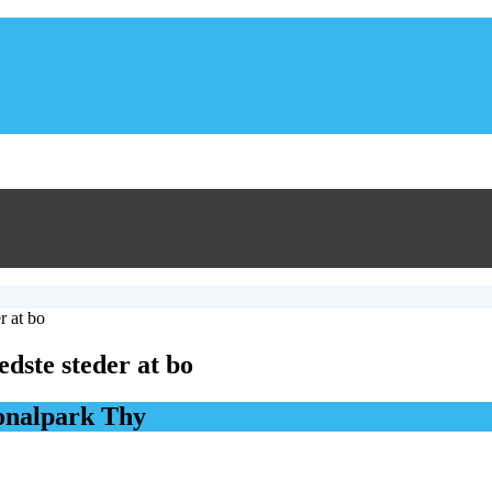
r at bo
dste steder at bo
ionalpark Thy