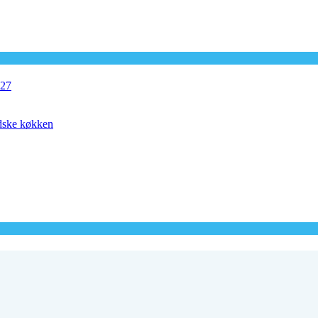
027
ndske køkken