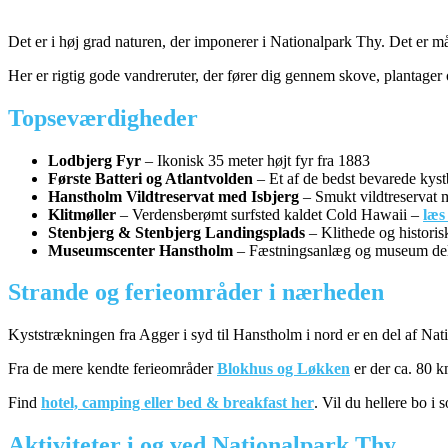
Det er i høj grad naturen, der imponerer i Nationalpark Thy. Det er m
Her er rigtig gode vandreruter, der fører dig gennem skove, plantager
Topseværdigheder
Lodbjerg Fyr
– Ikonisk 35 meter højt fyr fra 1883
Første Batteri og Atlantvolden
– Et af de bedst bevarede kystb
Hanstholm Vildtreservat med Isbjerg
– Smukt vildtreservat m
Klitmøller
– Verdensberømt surfsted kaldet Cold Hawaii –
læs
Stenbjerg & Stenbjerg Landingsplads
– Klithede og historisk
Museumscenter Hanstholm
– Fæstningsanlæg og museum delvi
Strande og ferieområder i nærheden
Kyststrækningen fra Agger i syd til Hanstholm i nord er en del af Nat
Fra de mere kendte ferieområder
Blokhus og Løkken
er der ca. 80 k
Find
hotel, camping eller bed & breakfast her
. Vil du hellere bo i
Aktiviteter i og ved Nationalpark Thy