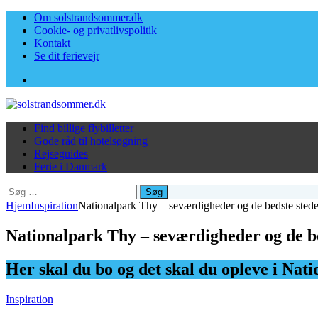
Om solstrandsommer.dk
Cookie- og privatlivspolitik
Kontakt
Se dit ferievejr
Facebook
Find billige flybilletter
Gode råd til hotelsøgning
Rejseguides
Ferie i Danmark
Søg
efter:
Hjem
Inspiration
Nationalpark Thy – seværdigheder og de bedste stede
Nationalpark Thy – seværdigheder og de be
Her skal du bo og det skal du opleve i Nat
Inspiration