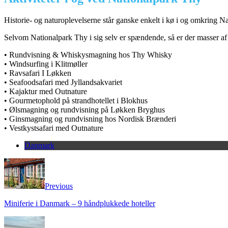
Historie- og naturoplevelserne står ganske enkelt i kø i og omkring
Selvom Nationalpark Thy i sig selv er spændende, så er der masser af
• Rundvisning & Whiskysmagning hos Thy Whisky
• Windsurfing i Klitmøller
• Ravsafari I Løkken
• Seafoodsafari med Jyllandsakvariet
• Kajaktur med Outnature
• Gourmetophold på strandhotellet i Blokhus
• Ølsmagning og rundvisning på Løkken Bryghus
• Ginsmagning og rundvisning hos Nordisk Brænderi
• Vestkystsafari med Outnature
Danmark
Previous
Miniferie i Danmark – 9 håndplukkede hoteller