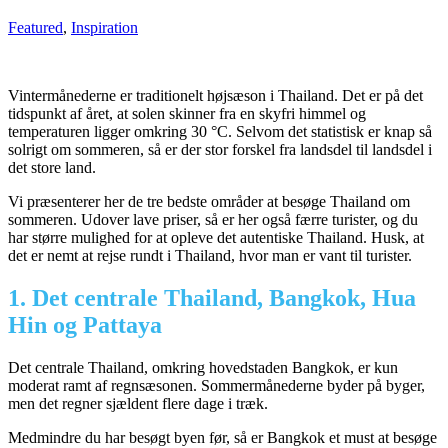
Featured
,
Inspiration
Vintermånederne er traditionelt højsæson i Thailand. Det er på det
tidspunkt af året, at solen skinner fra en skyfri himmel og
temperaturen ligger omkring 30 °C. Selvom det statistisk er knap så
solrigt om sommeren, så er der stor forskel fra landsdel til landsdel i
det store land.
Vi præsenterer her de tre bedste områder at besøge Thailand om
sommeren. Udover lave priser, så er her også færre turister, og du
har større mulighed for at opleve det autentiske Thailand. Husk, at
det er nemt at rejse rundt i Thailand, hvor man er vant til turister.
1. Det centrale Thailand, Bangkok, Hua
Hin og Pattaya
Det centrale Thailand, omkring hovedstaden Bangkok, er kun
moderat ramt af regnsæsonen. Sommermånederne byder på byger,
men det regner sjældent flere dage i træk.
Medmindre du har besøgt byen før, så er Bangkok et must at besøge