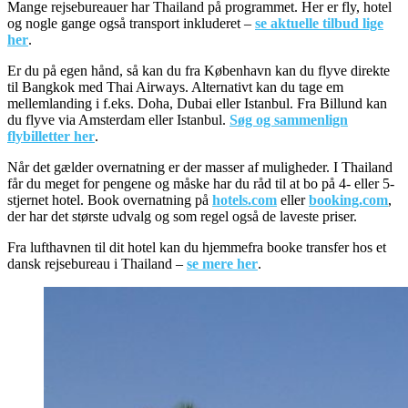
Mange rejsebureauer har Thailand på programmet. Her er fly, hotel
og nogle gange også transport inkluderet –
se aktuelle tilbud lige
her
.
Er du på egen hånd, så kan du fra København kan du flyve direkte
til Bangkok med Thai Airways. Alternativt kan du tage em
mellemlanding i f.eks. Doha, Dubai eller Istanbul. Fra Billund kan
du flyve via Amsterdam eller Istanbul.
Søg og sammenlign
flybilletter her
.
Når det gælder overnatning er der masser af muligheder. I Thailand
får du meget for pengene og måske har du råd til at bo på 4- eller 5-
stjernet hotel. Book overnatning på
hotels.com
eller
booking.com
,
der har det største udvalg og som regel også de laveste priser.
Fra lufthavnen til dit hotel kan du hjemmefra booke transfer hos et
dansk rejsebureau i Thailand –
se mere her
.