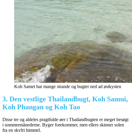
Koh Samet har mange strande og bugter ned ad østkysten
3. Den vestlige Thailandbugt, Koh Samui,
Koh Phangan og Koh Tao
Disse tre og aldeles pragtfulde øer i Thailandbugten er meget besøgt
i sommermånederne. Byger forekommer, men ellers skinner solen
fra en skyfri himmel.