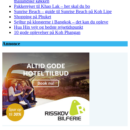
thailandske køkken
Pakkerejser til Khao Lak – her skal du bo
Sunrise Beach – guide til Sunrise Beach på Koh Lipe
Shopping på Phuket
Sejltur på klongerne i Bangkok – det kan du opleve
Hua Hin vejr og bedste rejsetidspunkt
10 gode oplevelser på Koh Phangan
Annonce