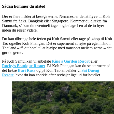
Sådan kommer du afsted
Der er flere måder at besøge øerne. Nemmest er det at flyve til Koh
Samui fra f.eks. Bangkok eller Singapore. Kommer du direkte fra
Danmark, så kan du eventuelt tage nogle dage i en af de to byer
inden du rejser videre.
Du kan tilbringe hele ferien på Koh Samui eller tage på øhop til Koh
Tao og/eller Koh Phangan. Det er supernemt at rejse på egen hånd i
Thailand – få dit hotel til at hjælpe med transport mellem øerne – det
gør de gerne.
På Koh Samui kan vi anbefale
King’s Garden Resort
eller
Rocky’s Boutique Resort
. På Koh Phangan kan du se nærmere på
det lækre
Buri Rasa
og på Koh Tao anbefaler vi
Sai Daeng
Resort
, hvor du kan snorkle efter revhajer lige ud for hotellet.