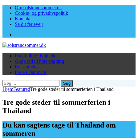
Om solstrandsommer.dk
Cookie- og privatlivspolitik
Kontakt
Se dit ferievejr
Facebook
Find billige flybilletter
Gode råd til hotelsøgning
Rejseguides
Ferie i Danmark
Søg
efter:
Hjem
Featured
Tre gode steder til sommerferien i Thailand
Tre gode steder til sommerferien i
Thailand
Du kan sagtens tage til Thailand om
sommeren