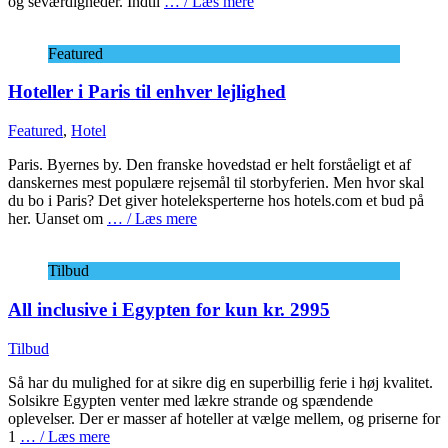
og seværdigheder. Indtil
… / Læs mere
Featured
Hoteller i Paris til enhver lejlighed
Featured
,
Hotel
Paris. Byernes by. Den franske hovedstad er helt forståeligt et af
danskernes mest populære rejsemål til storbyferien. Men hvor skal
du bo i Paris? Det giver hoteleksperterne hos hotels.com et bud på
her. Uanset om
… / Læs mere
Tilbud
All inclusive i Egypten for kun kr. 2995
Tilbud
Så har du mulighed for at sikre dig en superbillig ferie i høj kvalitet.
Solsikre Egypten venter med lækre strande og spændende
oplevelser. Der er masser af hoteller at vælge mellem, og priserne for
1
… / Læs mere