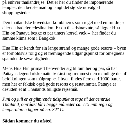
på enhver thailandrejse. Det er her du finder de imponerende
templer, den bedste mad og langt det største udvalg af
shoppingsteder.
Den thailandske hovedstad kombineres som regel med en rundrejse
eller en badeferiedestination. Er du til sidstnævnte, så ligger Hua
Hin og Pattaya begge et par timers kørsel væk – her finder du
samme klima som i Bangkok.
Hua Hin er kendt for sin lange strand og mange gode resorts – byen
er forholdsvis rolig og et fremragende udgangspunkt for omegnens
spændende seværdigheder.
Mens Hua Hin primært henvender sig til familier og par, så har
Pattayas legendariske natteliv først og fremmest den mandlige del af
befolkningen som målgruppe. I byen findes flere end 1000 barer,
men her er faktisk også gode resorts og restauranter. Pattaya er
desuden et af Thailands billigste rejsemål.
Juni og juli er et glimrende tidspunkt at tage til det centrale
Thailand, området får i begge måneder ca. 115 mm regn og
temperaturen ligger på ca. 32° C.
Sådan kommer du afsted