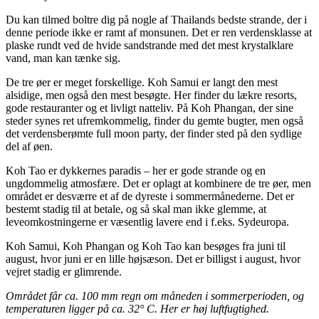
Du kan tilmed boltre dig på nogle af Thailands bedste strande, der i
denne periode ikke er ramt af monsunen. Det er ren verdensklasse at
plaske rundt ved de hvide sandstrande med det mest krystalklare
vand, man kan tænke sig.
De tre øer er meget forskellige. Koh Samui er langt den mest
alsidige, men også den mest besøgte. Her finder du lækre resorts,
gode restauranter og et livligt natteliv. På Koh Phangan, der sine
steder synes ret ufremkommelig, finder du gemte bugter, men også
det verdensberømte full moon party, der finder sted på den sydlige
del af øen.
Koh Tao er dykkernes paradis – her er gode strande og en
ungdommelig atmosfære. Det er oplagt at kombinere de tre øer, men
området er desværre et af de dyreste i sommermånederne. Det er
bestemt stadig til at betale, og så skal man ikke glemme, at
leveomkostningerne er væsentlig lavere end i f.eks. Sydeuropa.
Koh Samui, Koh Phangan og Koh Tao kan besøges fra juni til
august, hvor juni er en lille højsæson. Det er billigst i august, hvor
vejret stadig er glimrende.
Området får ca. 100 mm regn om måneden i sommerperioden, og
temperaturen ligger på ca. 32° C. Her er høj luftfugtighed.