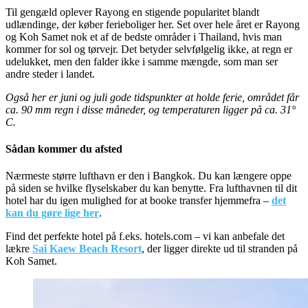
Til gengæld oplever Rayong en stigende popularitet blandt
udlændinge, der køber ferieboliger her. Set over hele året er Rayong
og Koh Samet nok et af de bedste områder i Thailand, hvis man
kommer for sol og tørvejr. Det betyder selvfølgelig ikke, at regn er
udelukket, men den falder ikke i samme mængde, som man ser
andre steder i landet.
Også her er juni og juli gode tidspunkter at holde ferie, området får
ca. 90 mm regn i disse måneder, og temperaturen ligger på ca. 31°
C.
Sådan kommer du afsted
Nærmeste større lufthavn er den i Bangkok. Du kan længere oppe
på siden se hvilke flyselskaber du kan benytte. Fra lufthavnen til dit
hotel har du igen mulighed for at booke transfer hjemmefra –
det
kan du gøre lige her
.
Find det perfekte hotel på f.eks. hotels.com – vi kan anbefale det
lækre
Sai Kaew Beach Resort
, der ligger direkte ud til stranden på
Koh Samet.