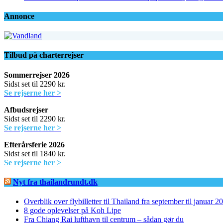
Annonce
Tilbud på charterrejser
Sommerrejser 2026
Sidst set til 2290 kr.
Se rejserne her >
Afbudsrejser
Sidst set til 2290 kr.
Se rejserne her >
Efterårsferie 2026
Sidst set til 1840 kr.
Se rejserne her >
Nyt fra thailandrundt.dk
Overblik over flybilletter til Thailand fra september til januar 2
8 gode oplevelser på Koh Lipe
Fra Chiang Rai lufthavn til centrum – sådan gør du