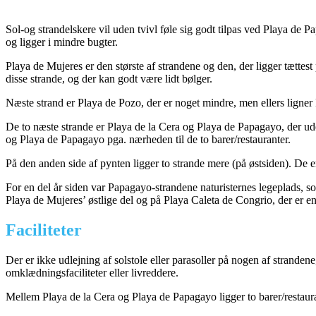
Sol-og strandelskere vil uden tvivl føle sig godt tilpas ved Playa de 
og ligger i mindre bugter.
Playa de Mujeres er den største af strandene og den, der ligger tættest
disse strande, og der kan godt være lidt bølger.
Næste strand er Playa de Pozo, der er noget mindre, men ellers ligne
De to næste strande er Playa de la Cera og Playa de Papagayo, der ude
og Playa de Papagayo pga. nærheden til de to barer/restauranter.
På den anden side af pynten ligger to strande mere (på østsiden). De e
For en del år siden var Papagayo-strandene naturisternes legeplads, so
Playa de Mujeres’ østlige del og på Playa Caleta de Congrio, der er en
Faciliteter
Der er ikke udlejning af solstole eller parasoller på nogen af strandene
omklædningsfaciliteter eller livreddere.
Mellem Playa de la Cera og Playa de Papagayo ligger to barer/restaura