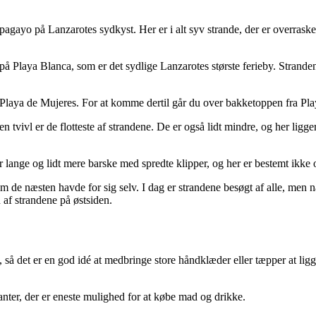
Papagayo på Lanzarotes sydkyst. Her er i alt syv strande, der er overras
 på Playa Blanca, som er det sydlige Lanzarotes største ferieby. Strande
r Playa de Mujeres. For at komme dertil går du over bakketoppen fra Pl
n tvivl er de flotteste af strandene. De er også lidt mindre, og her li
r lange og lidt mere barske med spredte klipper, og her er bestemt ikke 
m de næsten havde for sig selv. I dag er strandene besøgt af alle, men na
 af strandene på østsiden.
, så det er en god idé at medbringe store håndklæder eller tæpper at ligge
nter, der er eneste mulighed for at købe mad og drikke.