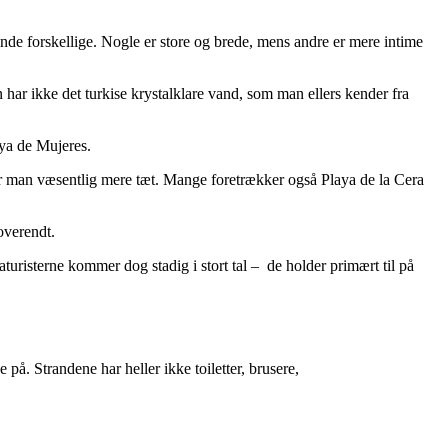
kende forskellige. Nogle er store og brede, mens andre er mere intime
n har ikke det turkise krystalklare vand, som man ellers kender fra
aya de Mujeres.
gger man væsentlig mere tæt. Mange foretrækker også Playa de la Cera
overendt.
turisterne kommer dog stadig i stort tal – de holder primært til på
 på. Strandene har heller ikke toiletter, brusere,