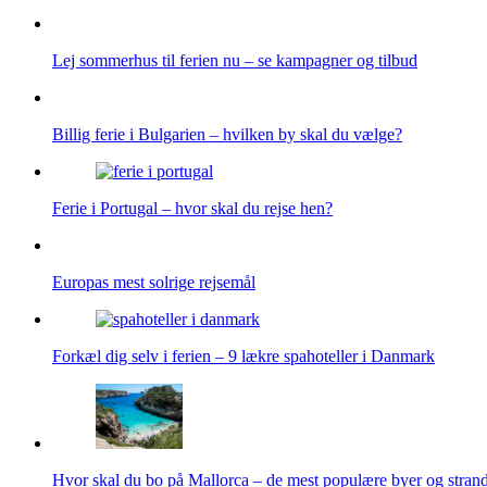
Lej sommerhus til ferien nu – se kampagner og tilbud
Billig ferie i Bulgarien – hvilken by skal du vælge?
Ferie i Portugal – hvor skal du rejse hen?
Europas mest solrige rejsemål
Forkæl dig selv i ferien – 9 lækre spahoteller i Danmark
Hvor skal du bo på Mallorca – de mest populære byer og stran