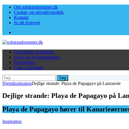
Om solstrandsommer.dk
Cookie- og privatlivspolitik
Kontakt
Se dit ferievejr
Facebook
Find billige flybilletter
Gode råd til hotelsøgning
Rejseguides
Ferie i Danmark
Søg
efter:
Hjem
Inspiration
Dejlige strande: Playa de Papagayo på Lanzarote
Dejlige strande: Playa de Papagayo på La
Playa de Papagayo hører til Kanarieøernes
Inspiration