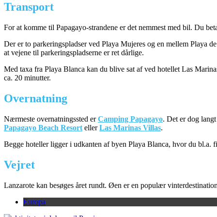
Transport
For at komme til Papagayo-strandene er det nemmest med bil. Du betaler
Der er to parkeringspladser ved Playa Mujeres og en mellem Playa d
at vejene til parkeringspladserne er ret dårlige.
Med taxa fra Playa Blanca kan du blive sat af ved hotellet Las Marinas
ca. 20 minutter.
Overnatning
Nærmeste overnatningssted er
Camping Papagayo
. Det er dog langt
Papagayo Beach Resort
eller
Las Marinas Villas
.
Begge hoteller ligger i udkanten af byen Playa Blanca, hvor du bl.a. fi
Vejret
Lanzarote kan besøges året rundt. Øen er en populær vinterdestinatio
Europa