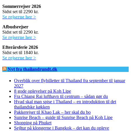
Sommerrejser 2026
Sidst set til 2290 kr.
Se rejserne her >
Afbudsrejser
Sidst set til 2290 kr.
Se rejserne her >
Efterårsferie 2026
Sidst set til 1840 kr.
Se rejserne her >
Nyt fra thailandrundt.dk
Overblik over flybilletter til Thailand fra september til januar
2027
8 gode oplevelser på Koh Lipe
Fra Chiang Rai lufthavn til centrum – sådan gør du
Hvad skal man spise i Thailand – en introduktion til det
thailandske køkken
Pakkerejser til Khao Lak – her skal du bo
Sunrise Beach – guide til Sunrise Beach på Koh Lipe
Shopping på Phuket
Sejltur på klongerne i Bangkok – det kan du opleve