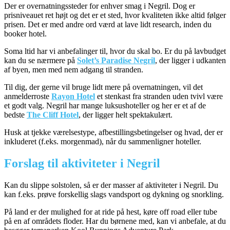
Der er overnatningssteder for enhver smag i Negril. Dog er
prisniveauet ret højt og det er et sted, hvor kvaliteten ikke altid følger
prisen. Det er med andre ord værd at lave lidt research, inden du
booker hotel.
Soma ltid har vi anbefalinger til, hvor du skal bo. Er du på lavbudget
kan du se nærmere på
Solet’s Paradise Negril
, der ligger i udkanten
af byen, men med nem adgang til stranden.
Til dig, der gerne vil bruge lidt mere på overnatningen, vil det
anmelderroste
Rayon Hotel
et stenkast fra stranden uden tvivl være
et godt valg. Negril har mange luksushoteller og her er et af de
bedste
The Cliff Hotel
, der ligger helt spektakulært.
Husk at tjekke værelsestype, afbestillingsbetingelser og hvad, der er
inkluderet (f.eks. morgenmad), når du sammenligner hoteller.
Forslag til aktiviteter i Negril
Kan du slippe solstolen, så er der masser af aktiviteter i Negril. Du
kan f.eks. prøve forskellig slags vandsport og dykning og snorkling.
På land er der mulighed for at ride på hest, køre off road eller tube
på en af områdets floder. Har du børnene med, kan vi anbefale, at du