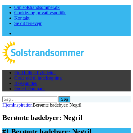
Om solstrandsommer.dk
Cookie- og privatlivspolitik
Kontakt
Se dit ferievejr
Facebook
Find billige flybilletter
Gode råd til hotelsøgning
Rejseguides
Ferie i Danmark
Søg
efter:
Hjem
Inspiration
Berømte badebyer: Negril
Berømte badebyer: Negril
#1 Berømte badebyer: Negril