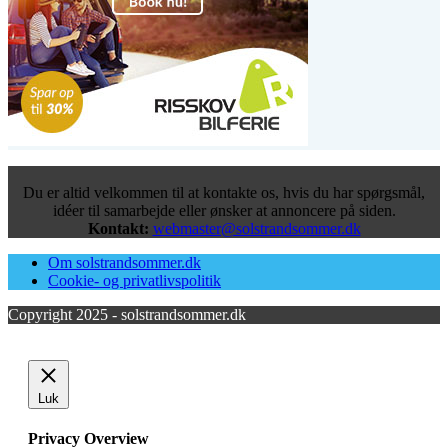
Du er altid velkommen til at kontakte os, hvis du har spørgsmål,
idéer til samarbejde eller ønsker at annoncere på siden.
Kontakt:
webmaster@solstrandsommer.dk
Om solstrandsommer.dk
Cookie- og privatlivspolitik
Copyright 2025 - solstrandsommer.dk
Luk
Privacy Overview