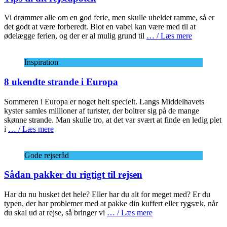
Vi drømmer alle om en god ferie, men skulle uheldet ramme, så er
det godt at være forberedt. Blot en vabel kan være med til at
ødelægge ferien, og der er al mulig grund til
… / Læs mere
Inspiration
8 ukendte strande i Europa
Sommeren i Europa er noget helt specielt. Langs Middelhavets
kyster samles millioner af turister, der boltrer sig på de mange
skønne strande. Man skulle tro, at det var svært at finde en ledig plet
i
… / Læs mere
Gode rejseråd
Sådan pakker du rigtigt til rejsen
Har du nu husket det hele? Eller har du alt for meget med? Er du
typen, der har problemer med at pakke din kuffert eller rygsæk, når
du skal ud at rejse, så bringer vi
… / Læs mere