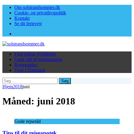
Om solstrandsommer.dk
Cookie- og privatlivspolitik
Kontakt
Se dit ferievejr
Facebook
Find billige flybilletter
Gode råd til hotelsøgning
Rejseguides
Ferie i Danmark
Søg
efter:
Hjem
2018
juni
Måned:
juni 2018
Gode rejseråd
Tips til dit rejseapotek