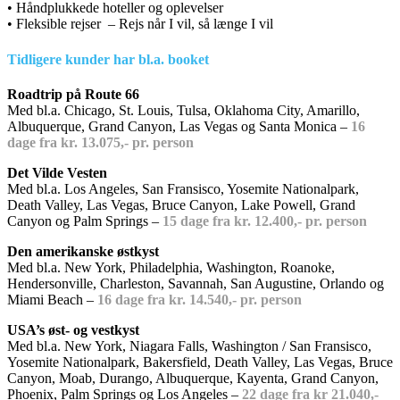
• Håndplukkede hoteller og oplevelser
• Fleksible rejser – Rejs når I vil, så længe I vil
Tidligere kunder har bl.a. booket
Roadtrip på Route 66
Med bl.a. Chicago, St. Louis, Tulsa, Oklahoma City, Amarillo,
Albuquerque, Grand Canyon, Las Vegas og Santa Monica –
16
dage fra kr. 13.075,- pr. person
Det Vilde Vesten
Med bl.a. Los Angeles, San Fransisco, Yosemite Nationalpark,
Death Valley, Las Vegas, Bruce Canyon, Lake Powell, Grand
Canyon og Palm Springs –
15 dage fra kr. 12.400,- pr. person
Den amerikanske østkyst
Med bl.a. New York, Philadelphia, Washington, Roanoke,
Hendersonville, Charleston, Savannah, San Augustine, Orlando og
Miami Beach –
16 dage fra kr. 14.540,- pr. person
USA’s øst- og vestkyst
Med bl.a. New York, Niagara Falls, Washington / San Fransisco,
Yosemite Nationalpark, Bakersfield, Death Valley, Las Vegas, Bruce
Canyon, Moab, Durango, Albuquerque, Kayenta, Grand Canyon,
Phoenix, Palm Springs og Los Angeles –
22 dage fra kr 21.040,-