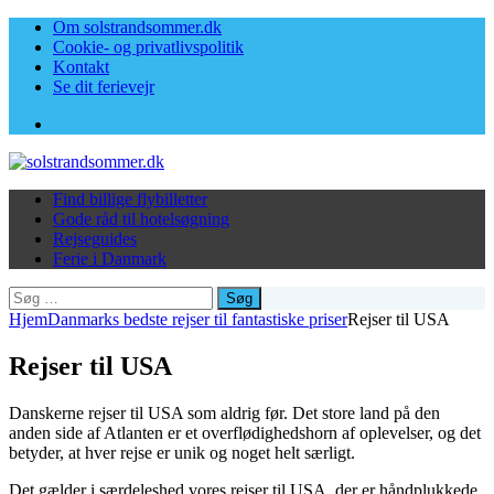
Om solstrandsommer.dk
Cookie- og privatlivspolitik
Kontakt
Se dit ferievejr
Facebook
Find billige flybilletter
Gode råd til hotelsøgning
Rejseguides
Ferie i Danmark
Søg
efter:
Hjem
Danmarks bedste rejser til fantastiske priser
Rejser til USA
Rejser til USA
Danskerne rejser til USA som aldrig før. Det store land på den
anden side af Atlanten er et overflødighedshorn af oplevelser, og det
betyder, at hver rejse er unik og noget helt særligt.
Det gælder i særdeleshed vores rejser til USA, der er håndplukkede