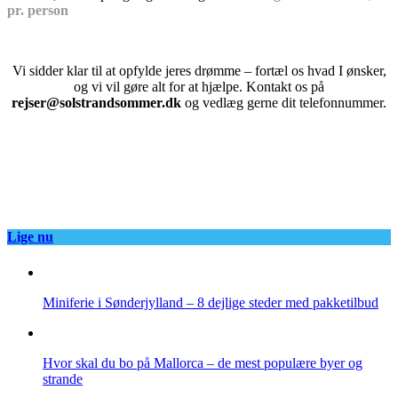
pr. person
Vi sidder klar til at opfylde jeres drømme – fortæl os hvad I ønsker,
og vi vil gøre alt for at hjælpe. Kontakt os på
rejser@solstrandsommer.dk
og vedlæg gerne dit telefonnummer.
Få et uforpligtende tilbud på din rejse – klik her >
Lige nu
Miniferie i Sønderjylland – 8 dejlige steder med pakketilbud
Hvor skal du bo på Mallorca – de mest populære byer og
strande