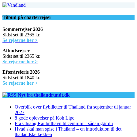
Tilbud på charterrejser
Sommerrejser 2026
Sidst set til 2365 kr.
Se rejserne her >
Afbudsrejser
Sidst set til 2365 kr.
Se rejserne her >
Efterårsferie 2026
Sidst set til 1840 kr.
Se rejserne her >
Nyt fra thailandrundt.dk
Overblik over flybilletter til Thailand fra september til januar
2027
8 gode oplevelser på Koh Lipe
Fra Chiang Rai lufthavn til centrum – sådan gør du
Hvad skal man spise i Thailand – en introduktion til det
thailandske køkken