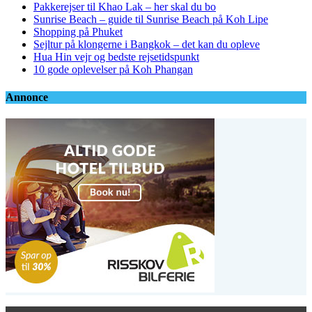
Pakkerejser til Khao Lak – her skal du bo
Sunrise Beach – guide til Sunrise Beach på Koh Lipe
Shopping på Phuket
Sejltur på klongerne i Bangkok – det kan du opleve
Hua Hin vejr og bedste rejsetidspunkt
10 gode oplevelser på Koh Phangan
Annonce