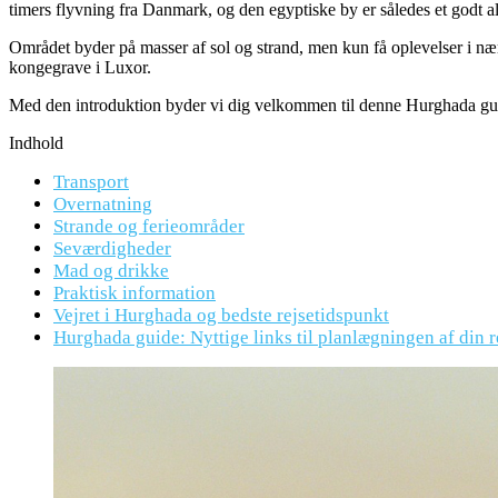
timers flyvning fra Danmark, og den egyptiske by er således et godt alt
Området byder på masser af sol og strand, men kun få oplevelser i n
kongegrave i Luxor.
Med den introduktion byder vi dig velkommen til denne Hurghada gui
Indhold
Transport
Overnatning
Strande og ferieområder
Seværdigheder
Mad og drikke
Praktisk information
Vejret i Hurghada og bedste rejsetidspunkt
Hurghada guide: Nyttige links til planlægningen af din r