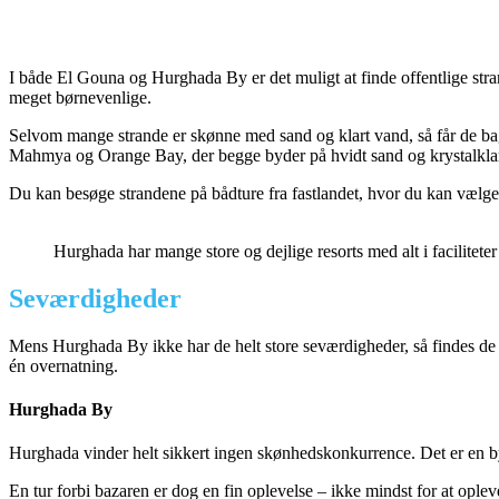
I både El Gouna og Hurghada By er det muligt at finde offentlige stran
meget børnevenlige.
Selvom mange strande er skønne med sand og klart vand, så får de bag
Mahmya og Orange Bay, der begge byder på hvidt sand og krystalklart 
Du kan besøge strandene på bådture fra fastlandet, hvor du kan vælg
Hurghada har mange store og dejlige resorts med alt i faciliteter
Seværdigheder
Mens Hurghada By ikke har de helt store seværdigheder, så findes de 
én overnatning.
Hurghada By
Hurghada vinder helt sikkert ingen skønhedskonkurrence. Det er en by, s
En tur forbi bazaren er dog en fin oplevelse – ikke mindst for at opl