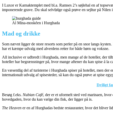
I Luxor er Karnaktemplet med bl.a. Ramses 2’s søjlehal en af topsevæ
imponerende grave. Du skal selvfølge også prøve en sejltur på Nilen i
Al Mina-moskéen i Hurghada
Mad og drikke
Som nævnt ligger de store resorts som perler på en snor langs kysten. 
har et kæmpe udvalg med alverdens retter for både børn og voksne.
All inclusive er udbredt i Hurghada, men mange af de hoteller, der tilb
hoteller har begrænsninger på, hvor mange aftener du kan spise á la ca
En væsentlig del af turisterne i Hurghada spiser på hotellet, men der e
internationalt udvalg af spisesteder, så kan du også prøve at spise egy
Dejligt f
Besøg f.eks.
Nubian Café
, der er et uformelt sted ved marinaen, hvor 
hovedgaden, hvor du kan vælge din fisk, der ligger på is.
The Heaven
er en af Hurghadas bedste restauranter, hvor det bliver lid