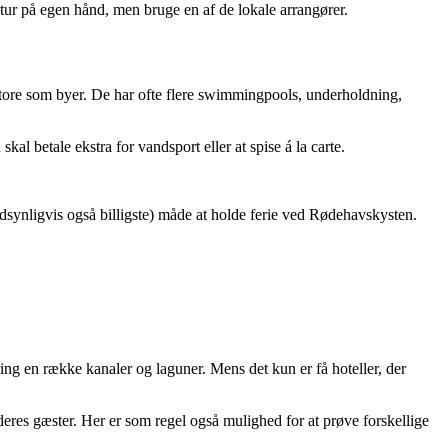
 tur på egen hånd, men bruge en af de lokale arrangører.
er store som byer. De har ofte flere swimmingpools, underholdning,
skal betale ekstra for vandsport eller at spise á la carte.
ndsynligvis også billigste) måde at holde ferie ved Rødehavskysten.
ing en række kanaler og laguner. Mens det kun er få hoteller, der
 deres gæster. Her er som regel også mulighed for at prøve forskellige