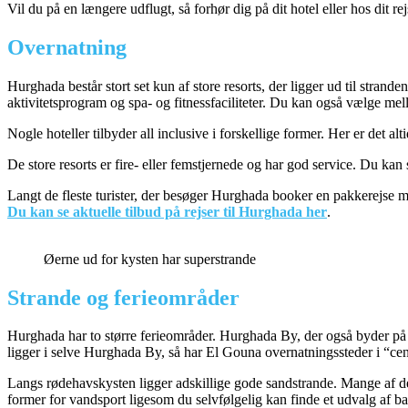
Vil du på en længere udflugt, så forhør dig på dit hotel eller hos dit
Overnatning
Hurghada består stort set kun af store resorts, der ligger ud til stran
aktivitetsprogram og spa- og fitnessfaciliteter. Du kan også vælge mell
Nogle hoteller tilbyder all inclusive i forskellige former. Her er det alt
De store resorts er fire- eller femstjernede og har god service. Du kan 
Langt de fleste turister, der besøger Hurghada booker en pakkerejse m
Du kan se aktuelle tilbud på rejser til Hurghada her
.
Øerne ud for kysten har superstrande
Strande og ferieområder
Hurghada har to større ferieområder. Hurghada By, der også byder på l
ligger i selve Hurghada By, så har El Gouna overnatningssteder i “cen
Langs rødehavskysten ligger adskillige gode sandstrande. Mange af dem e
former for vandsport ligesom du selvfølgelig kan finde et udvalg af bar