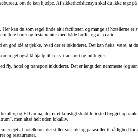
 rejsebureau, om de kan hjælpe. Af sikkerhedshensyn skal du ikke tage på
den. Her kan du som regel finde alt i faciliteter, og mange af hotellerne 
em flere barer og restauranter med både buffet og á la carte.
id en god idé at tjekke, hvad der er inkluderet. Det kan f.eks. være, at du 
som regel også få hjælp til f.eks. transport og udflugter.
ed fly, hotel og transport inkluderet. Det er langt den nemmeste (og sa
okalliv, og El Gouna, der er et kunstigt skabt feriested bygget op omkr
trum”, men altså helt uden lokalliv.
r ejet af hotellerne, der stiller solstole og parasoller til rådighed for
er og restauranter.