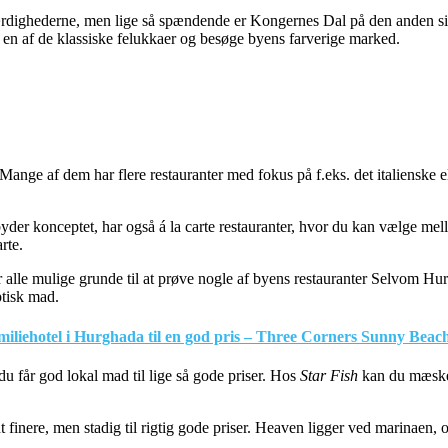
rdighederne, men lige så spændende er Kongernes Dal på den anden side a
 en af de klassiske felukkaer og besøge byens farverige marked.
Mange af dem har flere restauranter med fokus på f.eks. det italienske 
yder konceptet, har også á la carte restauranter, hvor du kan vælge mell
rte.
r alle mulige grunde til at prøve nogle af byens restauranter Selvom Hur
ptisk mad.
amiliehotel i Hurghada til en god pris – Three Corners Sunny Beac
du får god lokal mad til lige så gode priser. Hos
Star Fish
kan du mæske d
t finere, men stadig til rigtig gode priser. Heaven ligger ved marinaen, o