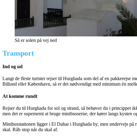
Så er solen på vej ned
Transport
Ind og ud
Langt de fleste turister rejser til Hurghada som del af en pakkerejse m
Billund eller København, så er det nødvendigt med minimum én mel
At komme rundt
Rejser du til Hurghada for sol og strand, så behøver du i princippet ikk
men det er supernemt at bruge minibusserne, der kører langs kysten 
Minibusstationen ligger i El Dahar i Hurghada by, men undervejs på ru
skal. Råb stop når du skal af.