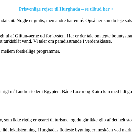
Prisvenlige rejser til Hurghada – se tilbud her >
dafsnit. Nogle er gratis, men andre har entré. Også her kan du leje sol
hjul af Giftun-øerne ud for kysten. Her er der tale om ægte bountystr
turkisblåt vand. Vi taler om paradisstrande i verdensklasse.
e mellem forskellige programmer.
i rigt mål andre steder i Egypten. Både Luxor og Kairo kan med lidt g
om ikke rigtig er gearet til turisme, og du går ikke glip af det helt sto
eve lidt lokalstemning. Hurghadas flotteste bygning er moskéen ved mar