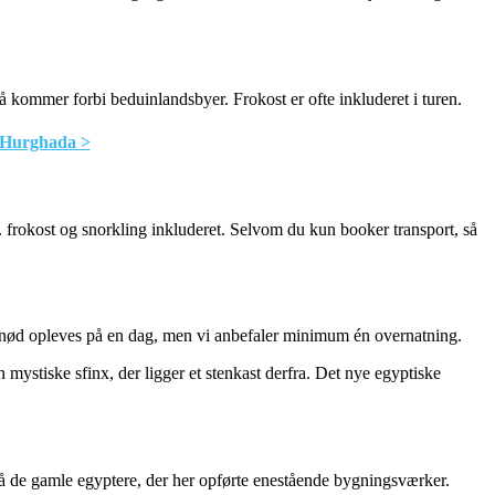
å kommer forbi beduinlandsbyer. Frokost er ofte inkluderet i turen.
il Hurghada >
. frokost og snorkling inkluderet. Selvom du kun booker transport, så
l nød opleves på en dag, men vi anbefaler minimum én overnatning.
mystiske sfinx, der ligger et stenkast derfra. Det nye egyptiske
 på de gamle egyptere, der her opførte enestående bygningsværker.