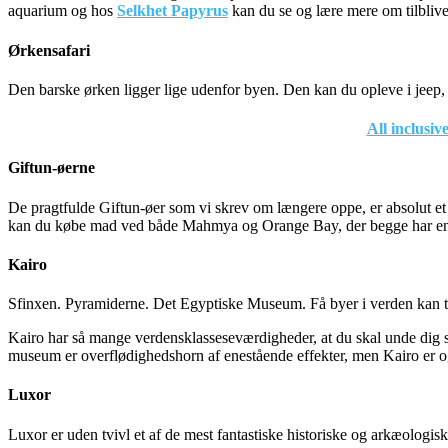
aquarium og hos
Selkhet Papyrus
kan du se og lære mere om tilblive
Ørkensafari
Den barske ørken ligger lige udenfor byen. Den kan du opleve i jeep, 
All inclusiv
Giftun-øerne
De pragtfulde Giftun-øer som vi skrev om længere oppe, er absolut et 
kan du købe mad ved både Mahmya og Orange Bay, der begge har en 
Kairo
Sfinxen. Pyramiderne. Det Egyptiske Museum. Få byer i verden kan ti
Kairo har så mange verdensklasseseværdigheder, at du skal unde dig sel
museum er overflødighedshorn af enestående effekter, men Kairo er o
Luxor
Luxor er uden tvivl et af de mest fantastiske historiske og arkæologi