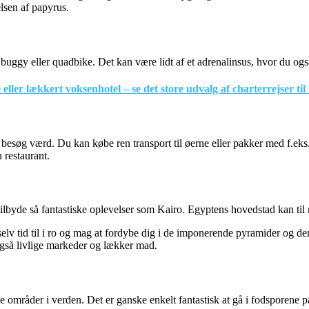
lsen af papyrus.
buggy eller quadbike. Det kan være lidt af et adrenalinsus, hvor du ogs
e eller lækkert voksenhotel – se det store udvalg af charterrejser t
besøg værd. Du kan købe ren transport til øerne eller pakker med f.eks
restaurant.
lbyde så fantastiske oplevelser som Kairo. Egyptens hovedstad kan ti
v tid til i ro og mag at fordybe dig i de imponerende pyramider og den 
gså livlige markeder og lækker mad.
ske områder i verden. Det er ganske enkelt fantastisk at gå i fodsporene