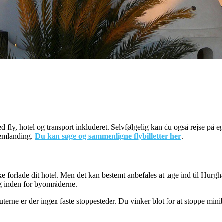
ed fly, hotel og transport inkluderet. Selvfølgelig kan du også rejse på 
lemlanding.
Du kan søge og sammenligne flybilletter her
.
e forlade dit hotel. Men det kan bestemt anbefales at tage ind til Hurgha
og inden for byområderne.
terne er der ingen faste stoppesteder. Du vinker blot for at stoppe min