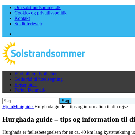
Om solstrandsommer.dk
Cookie- og privatlivspolitik
Kontakt
Se dit ferievejr
Facebook
Find billige flybilletter
Gode råd til hotelsøgning
Rejseguides
Ferie i Danmark
Søg
efter:
Hjem
Miniguides
Hurghada guide – tips og information til din rejse
Hurghada guide – tips og information til di
Hurghada er fællesbetegnelsen for en ca. 40 km lang kyststrækning ud