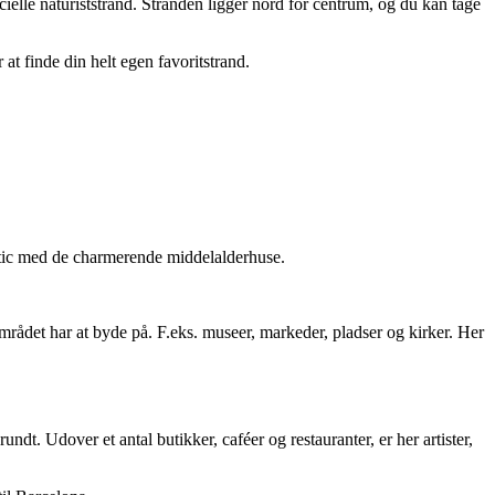
ielle naturiststrand. Stranden ligger nord for centrum, og du kan tage
 at finde din helt egen favoritstrand.
otic med de charmerende middelalderhuse.
området har at byde på. F.eks. museer, markeder, pladser og kirker. Her
t. Udover et antal butikker, caféer og restauranter, er her artister,