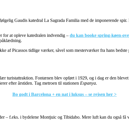
elvfølgelig Gaudis katedral La Sagrada Familia med de imponerende spir.
er for at opleve katedralen indvendig –
du kan booke spring-køen-over 
 påklædning.
ke af Picassos tidlige værker, såvel som mesterværker fra hans bedste 
 turistattraktion. Fontænen blev opført i 1929, og i dag er den blevet
rer efter årstiden. Tag metroen til stationen
Espanya
.
Bo godt i Barcelona + en nat i luksus – se rejsen her >
der – f.eks. i bydelene Montjuic og Tibidabo. Mere luft kan du også få