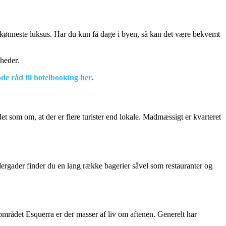
skønneste luksus. Har du kun få dage i byen, så kan det være bekvemt
gheder.
ode råd til hotelbooking her
.
 som om, at der er flere turister end lokale. Madmæssigt er kvarteret
dergader finder du en lang række bagerier såvel som restauranter og
mrådet Esquerra er der masser af liv om aftenen. Generelt har