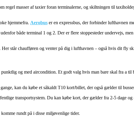
om regel masser af taxier foran terminalerne, og skiltningen til taxihold
booke hjemmefra.
Aerobus
er en expressbus, der forbinder lufthavnen m
n udenfor både terminal 1 og 2. Der er flere stoppesteder undervejs, me
s. Her står chaufføren og venter på dig i lufthavnen – også hvis dit fly s
n, punktlig og med aircondition. Et godt valg hvis man bare skal fra a t
 gange, kan du købe et såkaldt T10 kort/billet, der også gælder til busse
et offentlige transportsystem. Du kan købe kort, der gælder fra 2-5 dage 
komme rundt på i disse miljøvenlige tider.