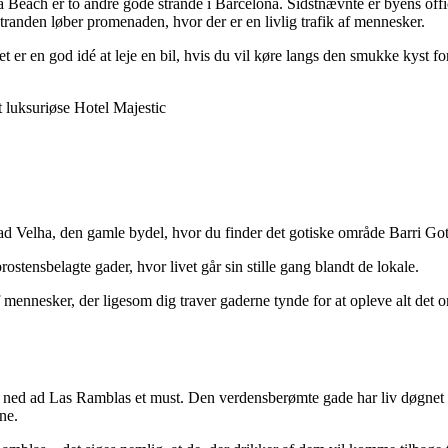
 Beach er to andre gode strande i Barcelona. Sidstnævnte er byens offic
tranden løber promenaden, hvor der er en livlig trafik af mennesker.
 er en god idé at leje en bil, hvis du vil køre langs den smukke kyst for
t luksuriøse Hotel Majestic
ad Velha, den gamle bydel, hvor du finder det gotiske område Barri G
stensbelagte gader, hvor livet går sin stille gang blandt de lokale.
f mennesker, der ligesom dig traver gaderne tynde for at opleve alt det 
 ned ad Las Ramblas et must. Den verdensberømte gade har liv døgnet rund
ne.