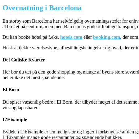
Overnatning i Barcelona
En storby som Barcelona har selvfølgelig overnatningssteder for enhv
at bo tæt på centrum, men med Barcelonas gode offentlige transport, er
Du kan booke hotel på f.eks.
hotels.com
eller
booking.com
, der som 
Husk at tjekke værelsestype, afbestillingsbetingelser og hvad, der er
Det Gotiske Kvarter
Her bor du tæt på den gode shopping og mange af byens store seværdigh
heller ikke det mest spændende.
El Born
Du spiser væsentlig bedre i El Born, der tilbyder meget af det samme 
vin- og tapasbarer.
L’Eixample
Bydelen L’Eixample er temmelig stor og ligger i forlængelse af den g
L’Eixample mange gode restauranter og spændende butikker.