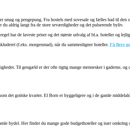
er smag og pengepung. Fra hostels med sovesale og fælles bad til den 
 du aldrig langt fra de store seværdigheder og det pulserende byliv.
regel har de laveste priser og det største udvalg af bl.a. hoteller og lejli
 inkluderet (f.eks. morgenmad), når du sammenligner hoteller.
Få flere g
eder. Til gengæld er der ofte rigtig mange mennesker i gaderne, og det
som det gotiske kvarter. El Born er hyggeligere og i de gamle middelal
amle bydel. Her finder du mange gode budgethoteller og især omkring o