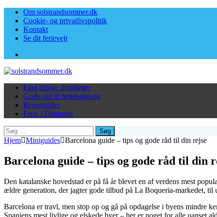
Om solstrandsommer.dk
Cookie- og privatlivspolitik
Kontakt
Se dit ferievejr
Facebook
Find billige flybilletter
Gode råd til hotelsøgning
Rejseguides
Ferie i Danmark
Søg
efter:
Hjem
Miniguides
Barcelona guide – tips og gode råd til din rejse
Barcelona guide – tips og gode råd til din r
Den katalanske hovedstad er på få år blevet en af verdens mest populæ
ældre generation, der jagter gode tilbud på La Boqueria-markedet, til
Barcelona er travl, men stop op og gå på opdagelse i byens mindre ken
Spaniens mest livlige og elskede byer – her er noget for alle uanset ald