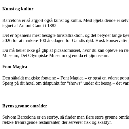
Kunst og kultur
Barcelona er så afgjort også kunst og kultur. Mest iøjefaldende er s
tegnet af Antoni Gaudi i 1882.
Det er Spaniens mest besøgte turistattraktion, og det betyder lange kø
2026 for at markere 100 års dagen for Gaudis død. Husk konservativ
Du må heller ikke gå glip af picassomuseet, hvor du kan opleve en ræk
Museum, Det Olympiske Museum og endda et tøjmuseum.
Font Magica
Den såkaldt magiske fontæne – Font Magica – er også en yderst populær
Spørg på dit hotel om tidspunkt for “shows” under dit besøg – det varie
Byens grønne områder
Selvom Barcelona er en storby, så finder man flere store grønne områ
række fremragende restauranter, der serverer fisk og skaldyr.