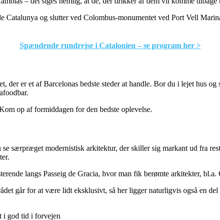
mblas – det siges nemlig, at de, der drikker af dem vil komme tilbage t
de Catalunya og slutter ved Colombus-monumentet ved Port Vell Marin
Spændende rundrejse i Catalonien – se program her >
der er et af Barcelonas bedste steder at handle. Bor du i lejet hus og 
eafoodbar.
 Kom op af formiddagen for den bedste oplevelse.
se særpræget modernistisk arkitektur, der skiller sig markant ud fra r
ter.
terende langs Passeig de Gracia, hvor man fik berømte arkitekter, bl.a. 
et går for at være lidt eksklusivt, så her ligger naturligvis også en del 
i god tid i forvejen