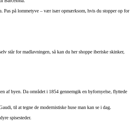
il Barcelona.
a. Pas på lommetyve – vær især opmærksom, hvis du stopper op for
selv står for madlavningen, så kan du her shoppe iberiske skinker,
esten af byen. Da området i 1854 gennemgik en byfornyelse, flyttede
Gaudi, til at tegne de modernistiske huse man kan se i dag.
dyre spisesteder.