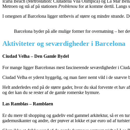
Icária Beach (Metrostation: Ciutadella Vila Olimpica) og La Mar Bella
Metroen og stå af på stationen
Problenou
for at komme dertil. Langs s
I omegnen af Barcelona ligger stribevis af større og mindre strande. Det
Barcelona byder på alle mulige former for overnatning – her de
Aktiviteter og seværdigheder i Barcelona
Ciudad Velha – Den Gamle Bydel
For mange ligger Barcelonas mest fascinerende seværdigheder i Ciud
Ciudad Velha er yderst hyggelig, og man farer nemt vild i de snævre bro
Helt anderledes end på de større gader, hvor du skal forvente et hav a
og der kan du se rester af de gamle romerske bymure.
Las Ramblas – Ramblaen
Er du mere til shopping og gadeliv end gammel arkitektur, så er en tur
gademusikanter og andre, der prøver at lokke et par euro ud af turister