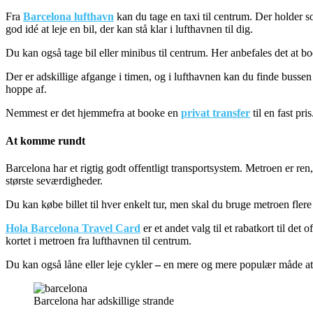
Fra
Barcelona lufthavn
kan du tage en taxi til centrum. Der holder s
god idé at leje en bil, der kan stå klar i lufthavnen til dig.
Du kan også tage bil eller minibus til centrum. Her anbefales det at 
Der er adskillige afgange i timen, og i lufthavnen kan du finde busse
hoppe af.
Nemmest er det hjemmefra at booke en
privat transfer
til en fast pri
At komme rundt
Barcelona har et rigtig godt offentligt transportsystem. Metroen er re
største seværdigheder.
Du kan købe billet til hver enkelt tur, men skal du bruge metroen flere
Hola Barcelona Travel Card
er et andet valg til et rabatkort til d
kortet i metroen fra lufthavnen til centrum.
Du kan også låne eller leje cykler
–
en mere og mere populær måde at 
Barcelona har adskillige strande