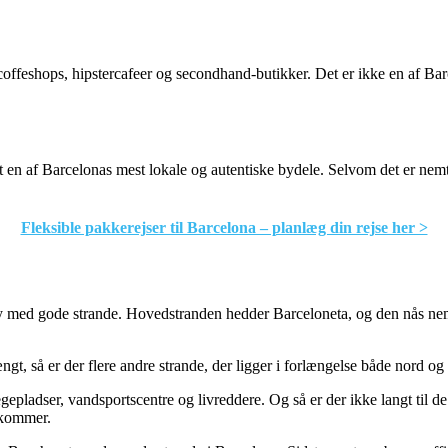
offeshops, hipstercafeer og secondhand-butikker. Det er ikke en af Bar
 en af Barcelonas mest lokale og autentiske bydele. Selvom det er nemt
Fleksible pakkerejser til Barcelona – planlæg din rejse her >
by med gode strande. Hovedstranden hedder Barceloneta, og den nås nemt
ængt, så er der flere andre strande, der ligger i forlængelse både nord og
 legepladser, vandsportscentre og livreddere. Og så er der ikke langt til
ekommer.