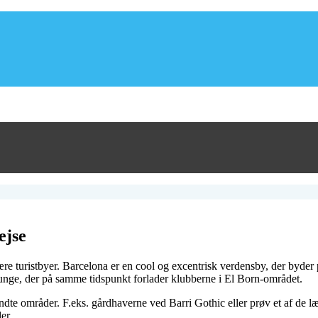
ejse
re turistbyer. Barcelona er en cool og excentrisk verdensby, der byder 
 unge, der på samme tidspunkt forlader klubberne i El Born-området.
dte områder. F.eks. gårdhaverne ved Barri Gothic eller prøv et af de læ
er.