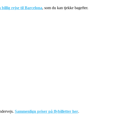
n billig rejse til Barcelona
, som du kan tjekke bagefter.
undervejs.
Sammenlign priser på flybilletter her
.