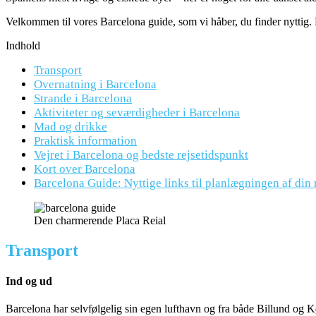
Velkommen til vores Barcelona guide, som vi håber, du finder nyttig.
Indhold
Transport
Overnatning i Barcelona
Strande i Barcelona
Aktiviteter og seværdigheder i Barcelona
Mad og drikke
Praktisk information
Vejret i Barcelona og bedste rejsetidspunkt
Kort over Barcelona
Barcelona Guide: Nyttige links til planlægningen af din 
Den charmerende Placa Reial
Transport
Ind og ud
Barcelona har selvfølgelig sin egen lufthavn og fra både Billund og 