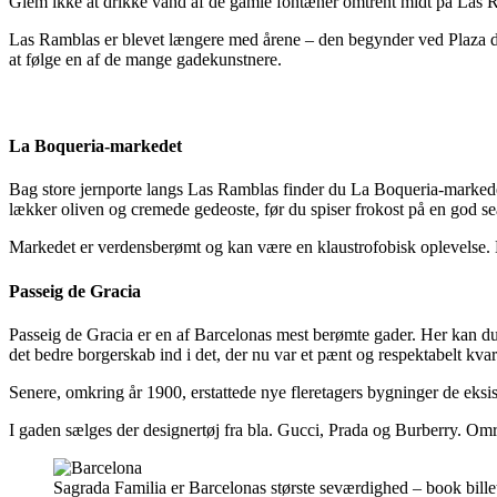
Glem ikke at drikke vand af de gamle fontæner omtrent midt på Las Ra
Las Ramblas er blevet længere med årene – den begynder ved Plaza 
at følge en af de mange gadekunstnere.
La Boqueria-markedet
Bag store jernporte langs Las Ramblas finder du La Boqueria-markedet, 
lækker oliven og cremede gedeoste, før du spiser frokost på en god s
Markedet er verdensberømt og kan være en klaustrofobisk oplevelse.
Passeig de Gracia
Passeig de Gracia er en af Barcelonas mest berømte gader. Her kan du 
det bedre borgerskab ind i det, der nu var et pænt og respektabelt kvar
Senere, omkring år 1900, erstattede nye fleretagers bygninger de eksis
I gaden sælges der designertøj fra bla. Gucci, Prada og Burberry. Områd
Sagrada Familia er Barcelonas største seværdighed – book billet 